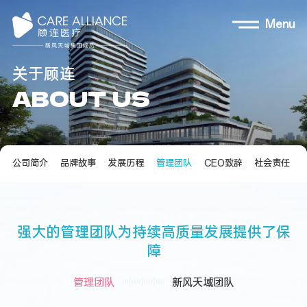
Menu
关
于
顾
连
A
B
O
U
T
U
S
公司简介
品牌故事
发展历程
管理团队
CEO致辞
社会责任
强
大
的
管
理
团
队
为
持
续
高
质
量
发
展
提
供
了
保
障
管理团队
新风天域团队