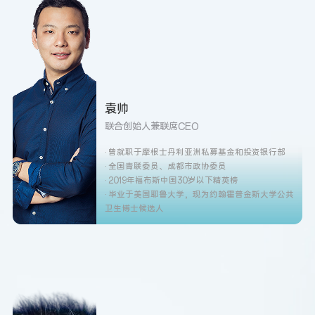
袁帅
联合创始人兼联席CEO
· 曾就职于摩根士丹利亚洲私募基金和投资银行部
· 全国青联委员、成都市政协委员
· 2019年福布斯中国30岁以下精英榜
· 毕业于美国耶鲁大学，现为约翰霍普金斯大学公共
卫生博士候选人