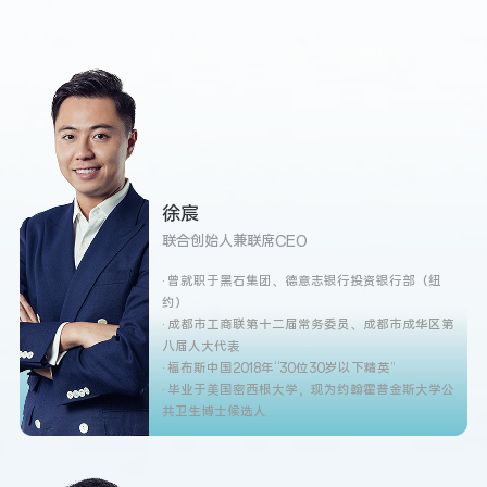
徐宸
联合创始人兼联席CEO
· 曾就职于黑石集团、德意志银行投资银行部（纽
约）
· 成都市工商联第十二届常务委员、成都市成华区第
八届人大代表
· 福布斯中国2018年“30位30岁以下精英”
· 毕业于美国密西根大学，现为约翰霍普金斯大学公
共卫生博士候选人