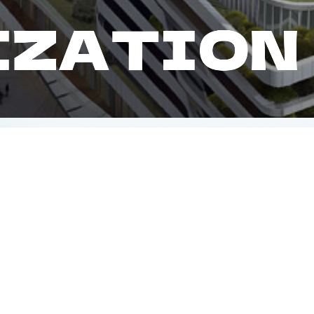
I
Z
A
T
I
O
N