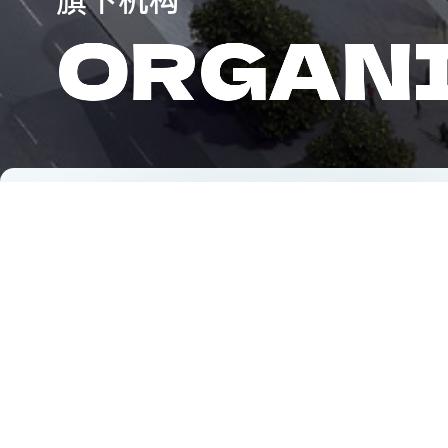
旗
下
机
构
O
R
G
A
N
建
设
区
域
康
复
医
疗
中
心
西南区域
华东区域
华中区域
顾连芒果
成都顾连锦宸康复医院