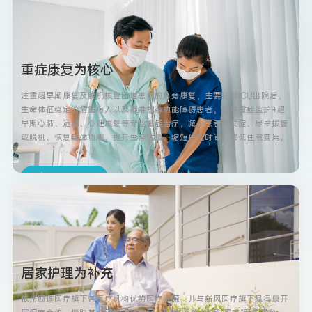
重症康复为核心
注重超早期康复及脱机拔管困难患者的床旁康复，主要针对ICU出院后、
生命体征稳定的危重病人以及疑难复杂功能障碍患者，提供重症监护+超
早期心肺、运动、心理康复等专业重症治疗，减少患者并发症、尽早拔管
或脱机、恢复身体功能、提升生存质量、缩短住院时间、降低住院费用。
了解更多顾连信息
居家护理为补充
依托顾连医疗旗下各医疗机构优势医疗资源，并与新风医疗旗下易得康开