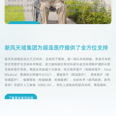
展深度合作，借助其全国护理站布局，形成“机构-社区-居家”服务平台，
满足社区老人医养需求。为社区老年人提供健康监测、医养指导、医养活
动、绿色就医通道等公益性服务，提升生活幸福感。同时，社区门诊及护
理站可为有需求的老年患者提供专业康复及上门护理服务。
了解更多顾连信息
新
风
天
域
集
团
为
顾
连
医
疗
提
供
了
全
方
位
支
持
新风天域集团成立于2016年，总部设于香港，是一间以科技赋能、患者为本的
综合性医疗与生命科学集团，致力建构融合前沿科研与全生命周期护理的AI原
生临床医疗系统。集团业务涵盖六大板块：综合临床医疗（和睦家医疗、Heal 
Medical、香港综合肿瘤中心IOC）、康复医疗（顾连医疗）、居家医疗（易
得康医疗）、健康保险（柏盛健康、柏泰健康）、生命科学（新风新研、新风
新药）及医疗人工智能（AMU AI）。依托上述板块的纵向协同，集团建构了
覆盖数码化慢病管理、初级诊疗、JCI国际标准医院诊治、个人化肿瘤治疗、
术后康复及居家护理的完整医疗服务链路，以主动、智能、无缝衔接的服务模
了解更多新风信息
式革新医疗体验，积极应对人口老化带来的多元医疗需求。自成立以来，服务
网络已覆盖全国约80个城市，每年服务接近1,000万人次门诊患者，接近150万
住院患者。新风天域集团目前在内地约有11,000名员工。                            