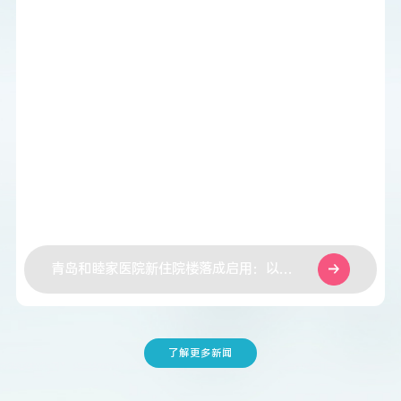
青岛和睦家医院新住院楼落成启用：以健
康中国战略为引领，共筑“中国康湾”新高
地
了解更多新闻
连
接
更
美
好
的
未
来
,
从
顾
连
开
始