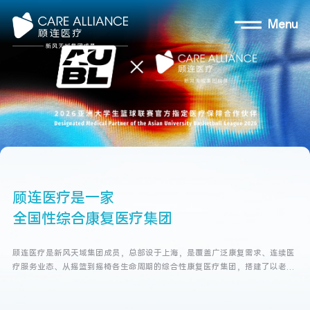
Menu
顾
连
医
疗
是
一
家
全
国
性
综
合
康
复
医
疗
集
团
顾连医疗是新风天域集团成员，总部设于上海，是覆盖广泛康复需求、连续医
疗服务业态、从摇篮到摇椅各生命周期的综合性康复医疗集团，搭建了以老年
康复为基础、功能康复为特色、重症康复为核心、居家护理为补充的业务架
构...  