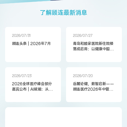
了
解
顾
连
最
新
消
息
2026/07/31
2026/07/27
顾连头条 | 2026年7月
青岛和睦家医院新住院楼
落成启用：以健康中国战
略为引领，共筑“中国康
湾”新高地
2026/07/23
2026/07/20
2026全球医疗峰会部分
岳麓论健，数智启新——
嘉宾公布 | AI赋能：从数
顾连医疗2026年中管理
据到发现的智能革命
会在长沙顺利召开