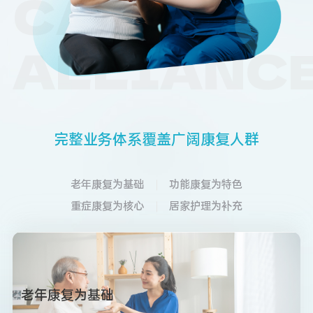
CARE
ALLIANC
完
整
业
务
体
系
覆
盖
广
阔
康
复
人
群
老年康复为基础
功能康复为特色
重症康复为核心
居家护理为补充
老年康复为基础