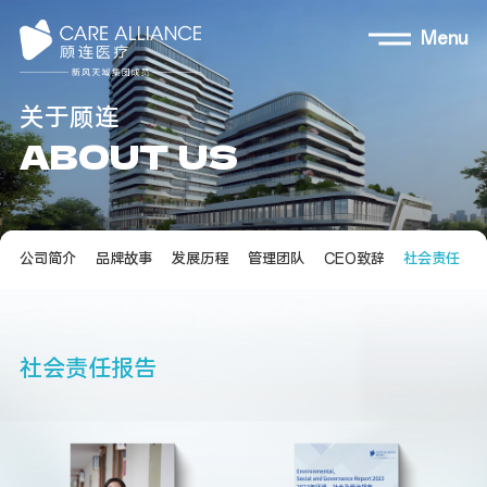
Menu
关
于
顾
连
A
B
O
U
T
U
S
公司简介
品牌故事
发展历程
管理团队
CEO致辞
社会责任
社
会
责
任
报
告