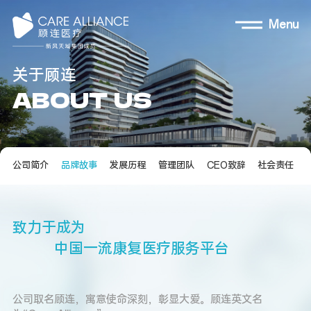
Menu
关
于
顾
连
A
B
O
U
T
U
S
公司简介
品牌故事
发展历程
管理团队
CEO致辞
社会责任
致力于成为                    

          中国一流康复医疗服务平台
公司取名顾连，寓意使命深刻，彰显大爱。顾连英文名