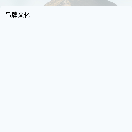
品
牌
文
化
使命
愿景
价值观
使命
致力于让每个有需要的患者，

成为技术领先、服务优质、

追求卓越   公正诚信

致力于让每个有需要的患者，

以可负担的费用，享受符合

患者信赖、社会满意的中国

仁爱和善   求真透明

以可负担的费用，享受符合

国际理念的优质医疗服务
一流康复医疗服务平台
创意择优   敬业共赢
国际理念的优质医疗服务