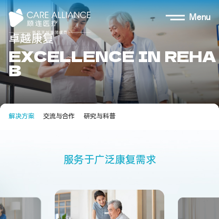
Menu
卓
越
康
复
E
X
C
E
L
L
E
N
C
E
I
N
R
E
H
A
B
解决方案
交流与合作
研究与科普
服
务
于
广
泛
康
复
需
求