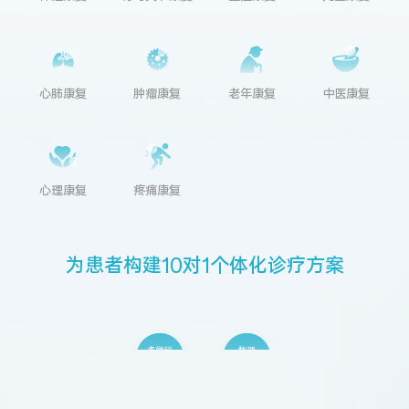
心肺康复
肿瘤康复
老年康复
中医康复
心理康复
疼痛康复
为
患
者
构
建
1
0
对
1
个
体
化
诊
疗
方
案