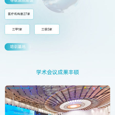
等级医院建设
医疗机构数27家
三甲1家
三级5家
培训基地
学
术
会
议
成
果
丰
硕