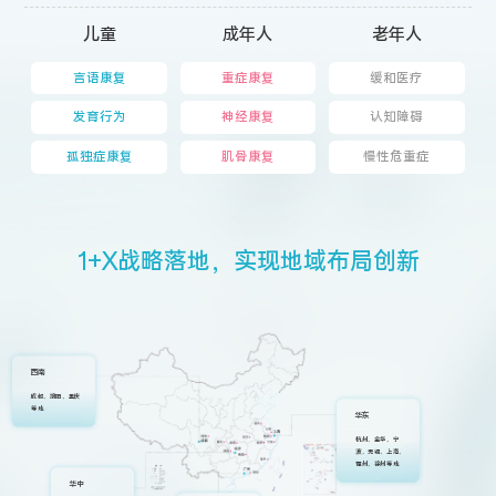
儿童
成年人
老年人
言语康复
重症康复
缓和医疗
发育行为
神经康复
认知障碍
孤独症康复
肌骨康复
慢性危重症
1
+
X
战
略
落
地
，
实
现
地
域
布
局
创
新
西南
成都、绵阳、重庆
等地
华东
杭州、金华、宁
波、无锡、上海、
福州、徐州等地
华中