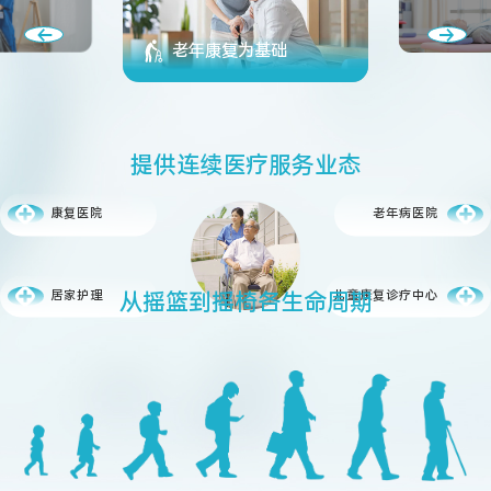
老年康复为基础
提
供
连
续
医
疗
服
务
业
态
康复医院
老年病医院
从
摇
篮
到
摇
椅
各
生
命
周
期
居家护理
儿童康复诊疗中心