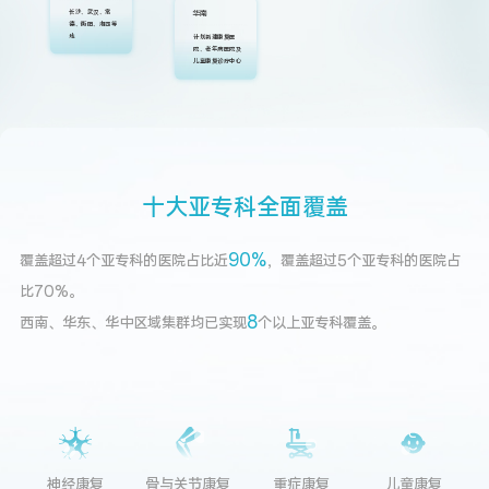
长沙、武汉、常
华南
德、衡阳、湘西等
地
计划新建康复医
院、老年病医院及
儿童康复诊疗中心
十
大
亚
专
科
全
面
覆
盖
90
%
覆盖超过4个亚专科的医院占比近
，覆盖超过5个亚专科的医院占
比70%。
8
西南、华东、华中区域集群均已实现
个以上亚专科覆盖。
神经康复
骨与关节康复
重症康复
儿童康复