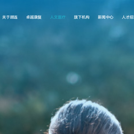
关于顾连
卓越康复
人文医疗
旗下机构
新闻中心
人才招