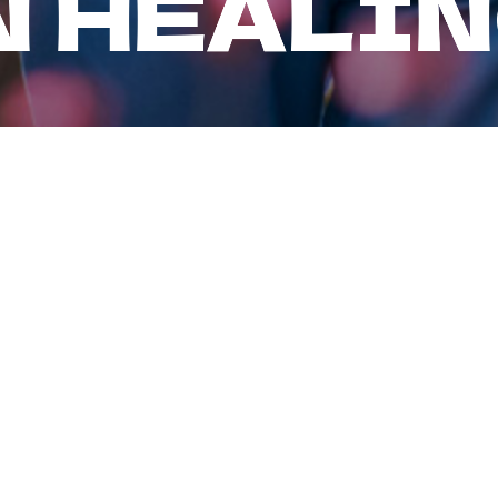
N
H
E
A
L
I
N