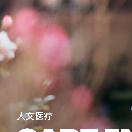
人
文
医
疗