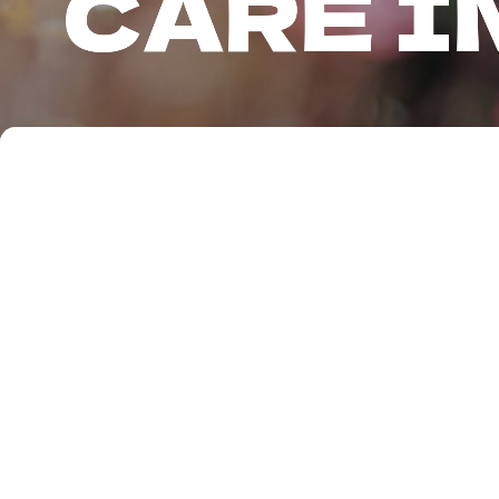
C
A
R
E
I
医疗与人文
康复人间世
企业内刊