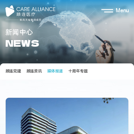
Menu
新
闻
中
心
N
E
W
S
顾连党建
顾连资讯
媒体报道
十周年专题