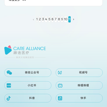
1
2
3
4
5
6
7
8
9
10
11
微信公众号
视频号
小红书
哔哩哔哩
抖音
快手