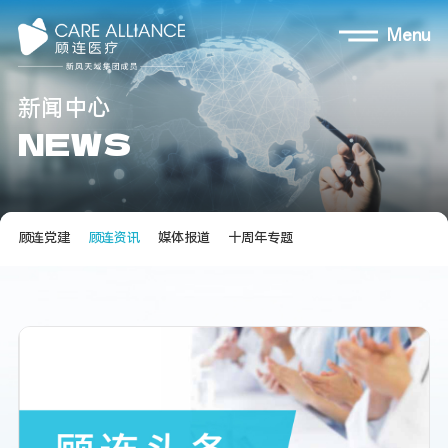
Menu
新
闻
中
心
N
E
W
S
顾连党建
顾连资讯
媒体报道
十周年专题