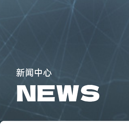
新
闻
中
心
N
E
W
S